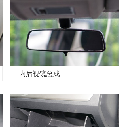
内后视镜总成