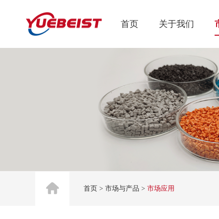
首页
关于我们
首页
>
市场与产品
>
市场应用