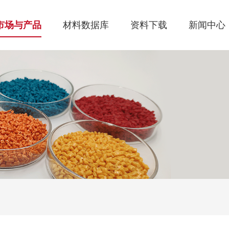
市场与产品
材料数据库
资料下载
新闻中心